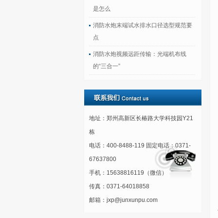
是怎么
消防水炮末端试水排水口径选型规范要
点
消防水炮视频远距传输：光端机布线
的“三合一”
地址：郑州高新区长椿路大学科技园Y21
栋
电话：400-8488-119 固定电话：0371-
67637800
手机：15638816119（微信）
传真：0371-64018858
邮箱：jxp@junxunpu.com