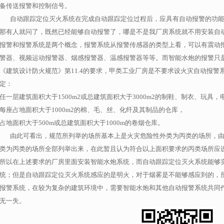
备传送报警和控制信号。
自动跟踪定位灭火系统在完成自动跟踪定位过程后，应具有自动报警的功能
那有人就问了，既然已经能够自动报警了，哪是不是我厂房系统就不用安装自
报警和报警系统是两个概念，报警系统从报警传感器的类型上看，可以有震动
警器、视频运动报警器、烟感报警器、温感报警器等等。而智能水炮的报警只
《建筑设计防火规范》第
11.4
的要求，甲类工业厂房是不要求设火灾自动报警
定：
任一层建筑面积大于
1500m2
或总建筑面积大于
3000m2
的制鞋、制衣、玩具，
每座占地面积大于
1000m2
的棉、毛、丝、化纤及其制品的仓库，
占地面积大于
500m
或总建筑面积大于
1000m
的卷烟仓库。
由此可看出，规范所列举的场所基本上是火灾危险性外类为丙类的场所，由
类为丙类的场所全部列举出来，在此暂且认为符合以上面积要求的丙类场所应
所以在上述要求的厂房里面安装智能水炮系统，而自动跟踪定位灭火系统能够
统；但是自动跟踪定位灭火系统感应的是明火，对于烟雾是不能够感应到的，
报警系统，在较为复杂的建筑环境中，需要智能水炮和其他自动报警系统共同
无一失。