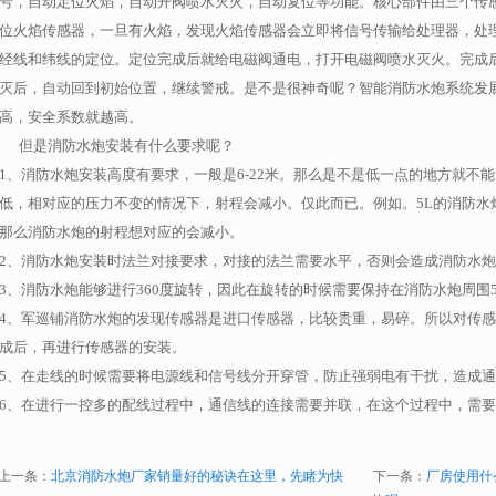
号，自动定位火焰，自动开阀喷水灭火，自动复位等功能。核心部件由三个传
位火焰传感器，一旦有火焰，发现火焰传感器会立即将信号传输给处理器，处
经线和纬线的定位。定位完成后就给电磁阀通电，打开电磁阀喷水灭火。完成
灭后，自动回到初始位置，继续警戒。
是不是很神奇呢？智能消防水炮系统发
高，安全系数就越高。
但是消防水炮安装有什么要求呢？
1、
消防水炮安装高度有要求，一般是
6-22
米。那么是不是低一点的地方就不能
低，相对应的压力不变的情况下，射程会减小。仅此而已。例如。
5L
的消防水
那么消防水炮的射程想对应的会减小。
2、
消防水炮安装时法兰对接要求，对接的法兰需要水平，否则会造成消防水炮
3、
消防水炮能够进行
360
度旋转，因此在旋转的时候需要保持在消防水炮周围
4、
军巡铺消防水炮的发现传感器是进口传感器，比较贵重，易碎。所以对传感
成后，再进行传感器的安装。
5、
在走线的时候需要将电源线和信号线分开穿管，防止强弱电有干扰，造成通
6、
在进行一控多的配线过程中，通信线的连接需要并联，在这个过程中，需要
上一条：
北京消防水炮厂家销量好的秘诀在这里，先睹为快
下一条：
厂房使用什