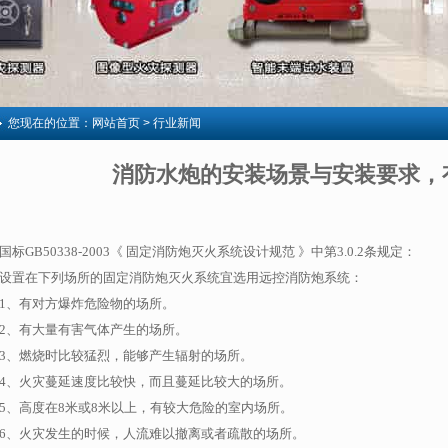
您现在的位置：
网站首页
> 行业新闻
消防水炮的安装场景与安装要求，
国标
GB50338-2003
《 固定消防炮灭火系统设计规范 》中第
3.0.2
条规定：
设置在下列场所的固定消防炮灭火系统宜选用远控消防炮系统
：
1、
有对方爆炸危险物的场所。
2、
有大量有害气体产生的场所。
3、
燃烧时比较猛烈，能够产生辐射的场所。
4、
火灾蔓延速度比较快，而且蔓延比较大的场所。
5、
高度在
8
米或
8
米以上，有较大危险的室内场所。
6、
火灾发生的时候，人流难以撤离或者疏散的场所。