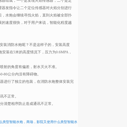
感器组成，一个是发现火焰传感器，二个是定
理器发指令让二个定位传感器对火焰分别进行
后，水炮会继续寻找火焰，直到火焰被全部扑
展的速度很快，对于用户来说，智能化程度越
安装消防水炮呢？不是这样子的，安装高度
炮安装在
5
米的高度情况下，压力为
0.6MPA
，
喷射的角度有偏差，射水灭火不准。
50-80
公分内没有障碍物。
器进行了独立的包装，在消防水炮整体安装完
讯不正常。
分清楚相序防止造成通讯不正常。
么类型智能水炮，商场，影院又使用什么类型智能水