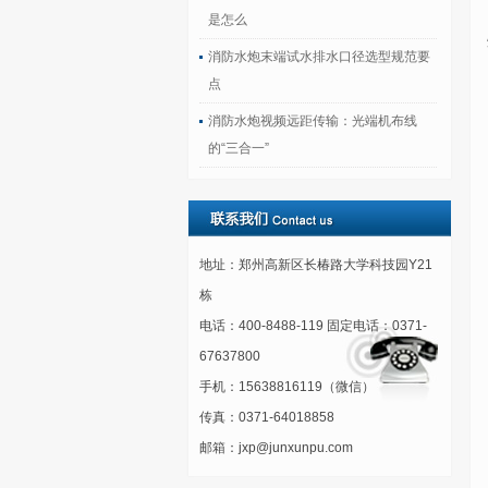
是怎么
消防水炮末端试水排水口径选型规范要
点
消防水炮视频远距传输：光端机布线
的“三合一”
地址：郑州高新区长椿路大学科技园Y21
栋
电话：400-8488-119 固定电话：0371-
67637800
手机：15638816119（微信）
传真：0371-64018858
邮箱：jxp@junxunpu.com