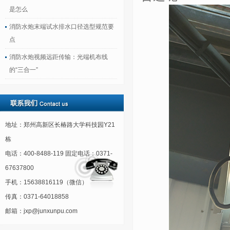
是怎么
消防水炮末端试水排水口径选型规范要
点
消防水炮视频远距传输：光端机布线
的“三合一”
地址：郑州高新区长椿路大学科技园Y21
栋
电话：400-8488-119 固定电话：0371-
67637800
手机：15638816119（微信）
传真：0371-64018858
邮箱：jxp@junxunpu.com