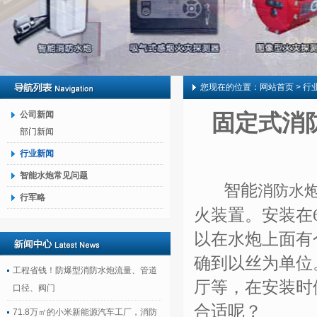
您现在的位置：
网站首页
> 行
公司新闻
固定式消
部门新闻
行业新闻
智能水炮常见问题
智能
消防水
行军略
火装置。安装在
以在水炮上面有
确到以丝为单位
工程省钱！防爆型消防水炮流量、管道
厅等，在安装时
口径、阀门
合适呢？
71.8万㎡的小米新能源汽车工厂，消防