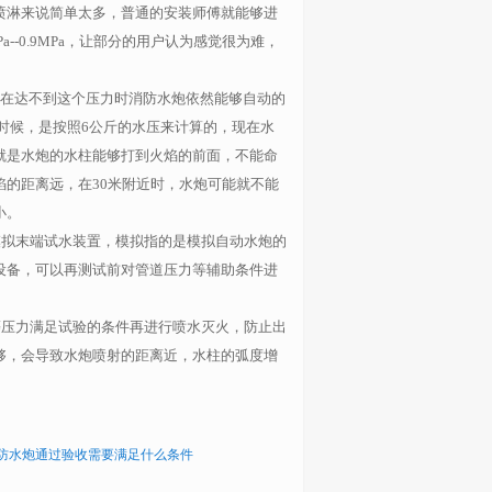
喷淋来说简单太多，普通的安装师傅就能够进
a--0.9MPa
，让部分的用户认为感觉很为难，
在达不到这个压力时消防水炮依然能够自动的
时候，是按照
6
公斤的水压来计算的，现在水
就是水炮的水柱能够打到火焰的前面，不能命
焰的距离远，在
30
米附近时，水炮可能就不能
小。
拟末端试水装置，模拟指的是模拟自动水炮的
设备，可以再测试前对管道压力等辅助条件进
压力满足试验的条件再进行喷水灭火，防止出
够，会导致水炮喷射的距离近，水柱的弧度增
。
防水炮通过验收需要满足什么条件