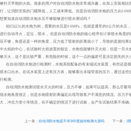
够扑灭早期的火焰。很多的用户对自动消防水炮非常感兴趣，在加上安装相比
行，让消防安装的门槛降低，人工成本降低。但是自动消防水炮的压力从
0.6MP
想要知道自动消防水炮水压不够能够进行喷水测试吗？
咱们以
5L
的水炮为例，需要的水压是
0.6MPa
，也就是通常的
6
公斤的水压，
进行自动寻火，定位，喷水 。但是自动消防水炮的核心程序在计算喷水角度的
压不够，角度还是一样的角度，压力低了喷射的距离就小了，导致的直接结果
中火焰的中心，在试验时火焰放置的较近，水炮也能够扑灭火焰，但是一旦火
够灭火，这个是比较严重，有危险的时候，这个一点的偏差可是决定损失的大
在自动消防水炮进行检测时，水炮系统配备的有末端试水装置，有些还是模
喷水口出水。在试水装置上还有压力表，能够看出末端管道的压力，通过这些
行检测。
自动消防水炮测试喷水灭火的时候，压力不够，如果可以提高，那么尽量等
现水炮角度很正，但是水炮喷射距离偏近出现导致客户不满意的情况。压力不
大，冲击力变小等情况，在不确定的情况下进行试验，会产生试验结果不准确
上一条：
自动消防水炮是不停360度旋转检测火源吗
下一条：
消