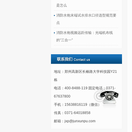
是怎么
消防水炮末端试水排水口径选型规范要
点
消防水炮视频远距传输：光端机布线
的“三合一”
地址：郑州高新区长椿路大学科技园Y21
栋
电话：400-8488-119 固定电话：0371-
67637800
手机：15638816119（微信）
传真：0371-64018858
邮箱：jxp@junxunpu.com