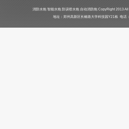
消防水炮 智能水炮 防误喷水炮 自动消防炮 CopyRight 2013 All
地址：郑州高新区长椿路大学科技园Y21栋 电话：400-84