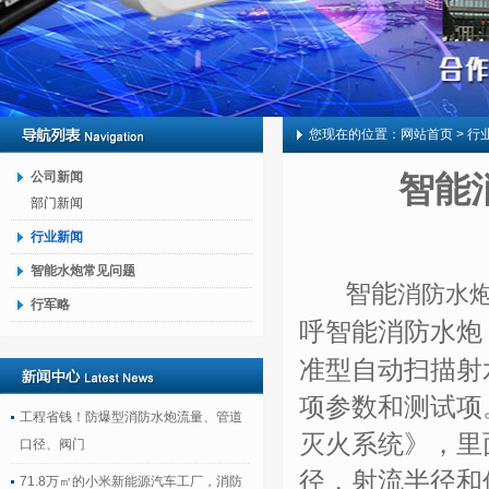
您现在的位置：
网站首页
> 行
公司新闻
智能
部门新闻
行业新闻
智能水炮常见问题
智能
消防水
行军略
呼智能消防水炮
准型自动扫描射
项参数和测试项
工程省钱！防爆型消防水炮流量、管道
灭火系统》，里
口径、阀门
径，射流半径和
71.8万㎡的小米新能源汽车工厂，消防