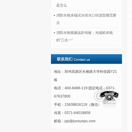
是怎么
消防水炮末端试水排水口径选型规范要
点
消防水炮视频远距传输：光端机布线
的“三合一”
地址：郑州高新区长椿路大学科技园Y21
栋
电话：400-8488-119 固定电话：0371-
67637800
手机：15638816119（微信）
传真：0371-64018858
邮箱：jxp@junxunpu.com