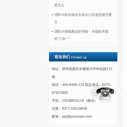
是怎么
消防水炮末端试水排水口径选型规范要
点
消防水炮视频远距传输：光端机布线
的“三合一”
地址：郑州高新区长椿路大学科技园Y21
栋
电话：400-8488-119 固定电话：0371-
67637800
手机：15638816119（微信）
传真：0371-64018858
邮箱：jxp@junxunpu.com