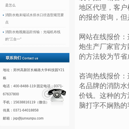
是怎么
地区代理，客户
消防水炮末端试水排水口径选型规范要
的报价资询，但
点
消防水炮视频远距传输：光端机布线
网站在线报价：
的“三合一”
炮生产厂家官方
的方法较为节省
地址：郑州高新区长椿路大学科技园Y21
咨询热线报价：
栋
名品牌的消防水
电话：400-8488-119 固定电话：0371-
价钱。这种的方
67637800
手机：15638816119（微信）
脑打字不娴熟的
传真：0371-64018858
邮箱：jxp@junxunpu.com