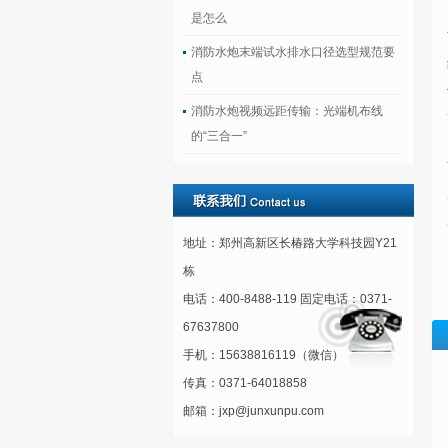
是怎么
消防水炮末端试水排水口径选型规范要
点
消防水炮视频远距传输：光端机布线
的“三合一”
地址：郑州高新区长椿路大学科技园Y21
栋
电话：400-8488-119 固定电话：0371-
67637800
手机：15638816119（微信）
传真：0371-64018858
邮箱：jxp@junxunpu.com