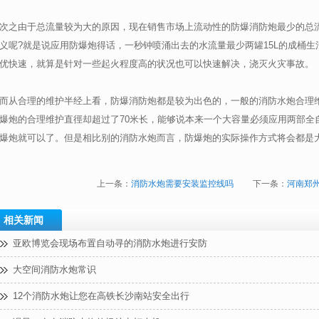
次之由于总流量较为大的原因，现在销售市场上流动性的防爆消防炮最少的总流
义呢?就是说应用防爆炮得话，一秒钟喷涌出去的水流量最少两罐15L的成桶
优快速，就算是针对一些起火程度高的状况也可以快速解决，浇灭火灾事故。
而从合理的维护半经上看，防爆消防炮都是较为出色的，一般的消防水炮合理维护
爆炮的合理维护直徑却超过了70米长，能够说本来一个大容量必须应用两部全
爆炮就可以了。但是相比别的消防水炮而言，防爆炮的实际操作方式将会都是
上一条：
消防水炮需要安装监控线吗
下一条：
河南郑
相关新闻
亚欧博览会现场布置自动寻的消防水炮进行安防
大空间消防水炮常识
12个消防水炮让您在高铁长沙南站安全出行