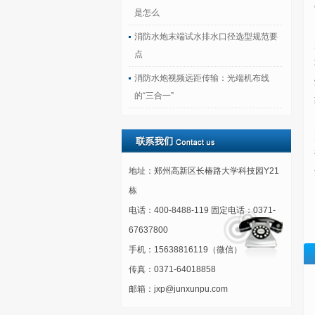
是怎么
消防水炮末端试水排水口径选型规范要
点
消防水炮视频远距传输：光端机布线
的“三合一”
地址：郑州高新区长椿路大学科技园Y21
栋
电话：400-8488-119 固定电话：0371-
67637800
手机：15638816119（微信）
传真：0371-64018858
邮箱：jxp@junxunpu.com