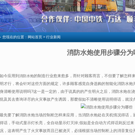
您现在的位置：
网站首页
> 行业新闻
消防水炮使用步骤分为
如今应用到
的制造行业愈来愈多，而针对顾客而言，不但要了解怎样
消防水炮
明才行，将会针对这些方面的规定，许多顾客感觉自身选购的智能化消防水炮并
身清晰使用说明吗?这一是一定的，由于说真的的产生明火之后，消防水炮在
统及其去查询详尽的火灾事故产生诱因，那麼假如不清晰使用说明得话，就没
最先要了解消防水炮当场控制柜怎样来应用，当消防水炮处在关机情况得话，
得话，手动式显示灯长亮，全自动显示灯灭掉;假如是全自动方式得话则反过来
况，这表明产生了火灾事故而且已被浇灭，必须根据当场控制柜上的消音复位