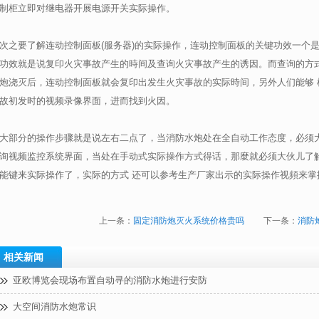
制柜立即对继电器开展电源开关实际操作。
次之要了解连动控制面板(服务器)的实际操作，连动控制面板的关键功效一个
功效就是说复印火灾事故产生的時间及查询火灾事故产生的诱因。而查询的方式
炮浇灭后，连动控制面板就会复印出发生火灾事故的实际時间，另外人们能够 
故初发时的视频录像界面，进而找到火因。
大部分的操作步骤就是说左右二点了，当消防水炮处在全自动工作态度，必须
询视频监控系统界面，当处在手动式实际操作方式得话，那麼就必须大伙儿了
能键来实际操作了，实际的方式 还可以参考生产厂家出示的实际操作视頻来掌
上一条：
固定消防炮灭火系统价格贵吗
下一条：
消防
相关新闻
亚欧博览会现场布置自动寻的消防水炮进行安防
大空间消防水炮常识