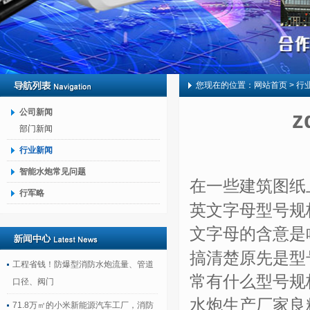
您现在的位置：
网站首页
> 行
公司新闻
部门新闻
行业新闻
智能水炮常见问题
在一些建筑图纸
行军略
英文字母型号规
文字母的含意是
搞清楚原先是型
工程省钱！防爆型消防水炮流量、管道
常有什么型号规
口径、阀门
水炮生产厂家良
71.8万㎡的小米新能源汽车工厂，消防