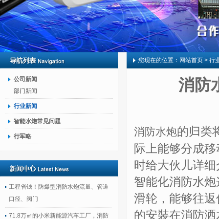
您现在的位置：
网站首页
> 行
公司新闻
消防
部门新闻
行业新闻
智能水炮常见问题
的归类
消防水炮
行军略
际上能够分成移
时给大伙儿详细
智能化消防水炮
工程省钱！防爆型消防水炮流量、管道
滑轮，能够往返
口径、阀门
的安裝在消防洒
71.8万㎡的小米新能源汽车工厂，消防