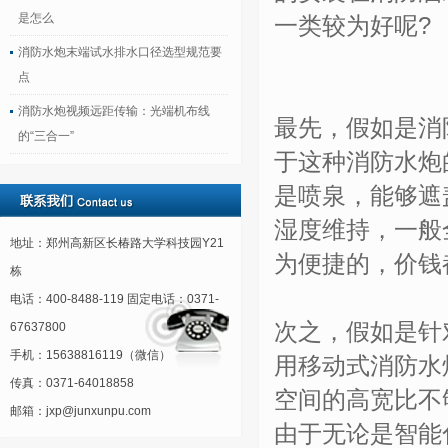
是怎么
一类较为好呢?
消防水炮末端试水排水口径选型规范要
点
消防水炮视频远距传输：光端机布线
最先，假如是消
的“三合一”
于这种消防水炮
是喷泉，能够遮
湿度维持，一般
地址：郑州高新区长椿路大学科技园Y21
为便捷的，价钱
栋
电话：400-8488-119 固定电话：0371-
次之，假如是针
67637800
手机：15638816119（微信）
用移动式消防水
传真：0371-64018858
空间的高宽比不
邮箱：jxp@junxunpu.com
由于无论是智能