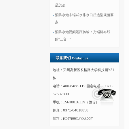
是怎么
消防水炮末端试水排水口径选型规范要
点
消防水炮视频远距传输：光端机布线
的“三合一”
地址：郑州高新区长椿路大学科技园Y21
栋
电话：400-8488-119 固定电话：0371-
67637800
手机：15638816119（微信）
传真：0371-64018858
邮箱：jxp@junxunpu.com