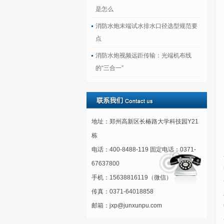
是怎么
消防水炮末端试水排水口径选型规范要
点
消防水炮视频远距传输：光端机布线
的“三合一”
地址：郑州高新区长椿路大学科技园Y21
栋
电话：400-8488-119 固定电话：0371-
67637800
手机：15638816119（微信）
传真：0371-64018858
邮箱：jxp@junxunpu.com